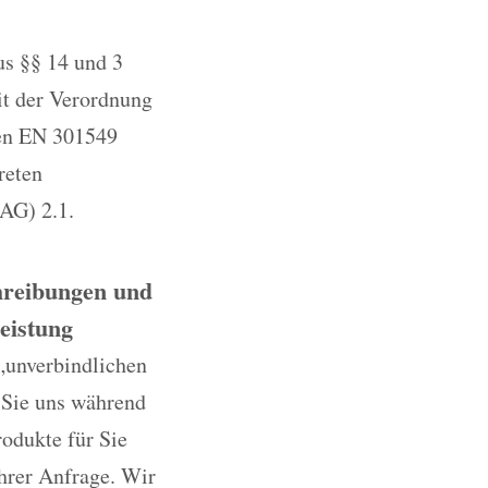
us §§ 14 und 3
it der Verordnung
ten EN 301549
reten
AG) 2.1.
chreibungen und
eistung
„unverbindlichen
 Sie uns während
rodukte für Sie
Ihrer Anfrage. Wir