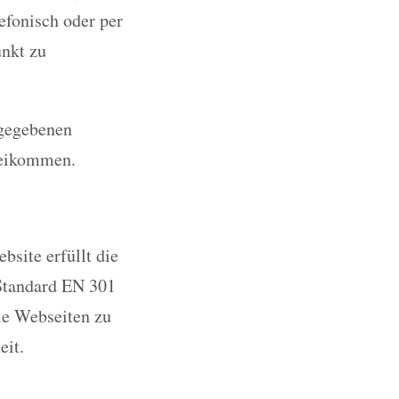
efonisch oder per
unkt zu
ngegebenen
beikommen.
site erfüllt die
Standard EN 301
eie Webseiten zu
eit.