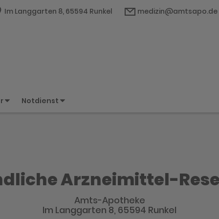
Im Langgarten 8, 65594 Runkel
medizin@amtsapo.de
er
Notdienst
dliche Arzneimittel-Res
Amts-Apotheke
Im Langgarten 8, 65594 Runkel