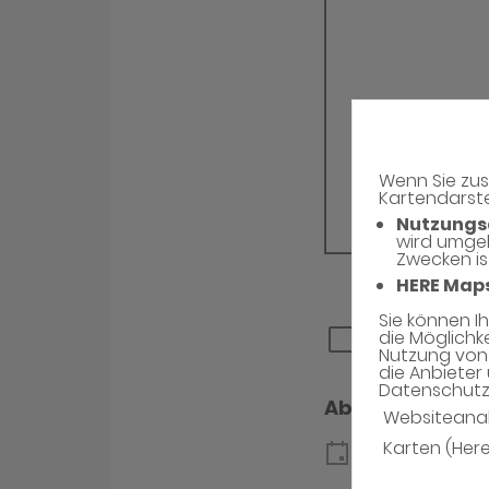
Wenn Sie zus
Kartendarste
Nutzungs
wird umge
Zwecken is
HERE Map
Sie können I
die Möglichk
Nutzung von 
die Anbieter 
Datenschutzh
Websiteana
Karten (Her