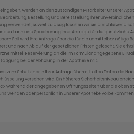
er eingeben, werden an den zuständigen Mitarbeiter unserer Apot
r Bearbeitung, Bestellung und Bereitstellung Ihrer unverbindliche
ung verwendet, soweit zulässig löschen wir sie anschließend sof
ünden kann eine Speicherung Ihrer Anfrage für die gesetzliche 
diesem Fall wird Ihre Anfrage über die für die unmittelbar nötige
ert und nach Ablauf der gesetzlichen Fristen gelöscht. Sie erha
Arzneimittel-Reservierung an die im Formular angegebene E-Mail
tätigung bei der Abholung in der Apotheke mit.
ass zum Schutz der in Ihrer Anfrage übermittelten Daten die Nach
lüsselung versehen wird. Ein höheres Sicherheitsniveau erreiche
r Fax während der angegebenen Öffnungszeiten über die oben s
ns wenden oder persönlich in unserer Apotheke vorbeikommen