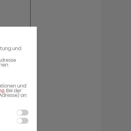
atung und
Adresse
enen
mationen und
ng
. Bei der
-Adresse) an