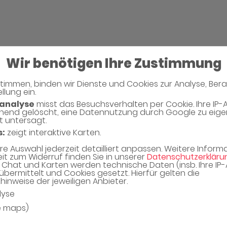
Wir benötigen Ihre Zustimmung
timmen, binden wir Dienste und Cookies zur Analyse, Ber
llung ein.
analyse
misst das Besuchsverhalten per Cookie. Ihre IP-
hend gelöscht, eine Datennutzung durch Google zu eig
t untersagt.
s:
zeigt interaktive Karten.
hre Auswahl jederzeit detailliert anpassen. Weitere Infor
eit zum Widerruf finden Sie in unserer
Datenschutzerkläru
Chat und Karten werden technische Daten (insb. Ihre IP
übermittelt und Cookies gesetzt. Hierfür gelten die
inweise der jeweiligen Anbieter.
lyse
e maps)